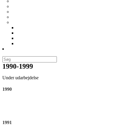
Generalforsamlinger
Vedtægter
Bliv medlem
Cookie- og privatlivspolitik
For bestyrelsen
Forretningsorden
Regnskaber
Årshjul
Best. mødereferater
Links
1990-1999
Under udarbejdelse
1990
1991