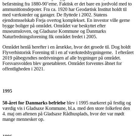
befæstning fra 1880-90’erne. Faktisk er det bare en jordvold med to
ammunitionsdepoter. Fra ca. 1920 har Geodætisk Institut holdt til
med værksteder og garager. De flyttede i 2002. Statens
ejendomsselskab Freja overtog komplekset. En investor ville gerne
bygge boliger på området. Området var beskyttet efter
museumsloven, og Gladsaxe Kommune og Danmarks
Naturfredningsforening fik området fredet i 2005.
Området henlå herefter i en årrække, hvor det groede til. Dog holdt
Flyverhistorisk Forening til i en af værkstedsbygningerne. I efteråret
2019 påbegyndtes nedrivningen af alle bygninger på området.
Forsvarsvolden blev genetableret. Området forventes åbnet for
offentligheden i 2021.
1995
50-året for Danmarks befrielse
blev i 1995 markeret på festlig og
værdig vis i Gladsaxe Kommune, bl.a. med den store folkefest den
4. maj om aftenen på Gladsaxe Rådhusplads, hvor der var mødt
mange mennesker op.