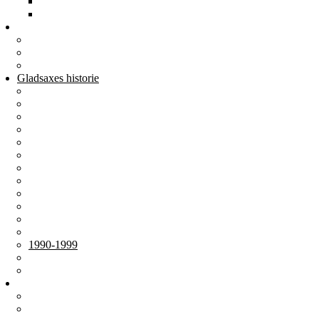
2007
2004-06
Årbøger
Årbøger
Andre publikationer
Film og DVD
Gladsaxes historie
Oldtid-Middelalder
Efter reformationen
1800-tallet
1900-1909
1910-1919
1920-1929
1930-1939
1940-1949
1950-1959
1960-1969
1970-1979
1980-1989
1990-1999
2000-2009
2010-2019
Om foreningen
Om foreningen
Bestyrelsen