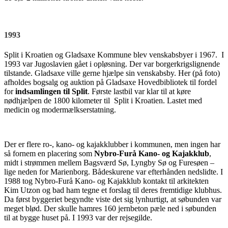
1993
Split i Kroatien og Gladsaxe Kommune blev venskabsbyer i 1967. I
1993 var Jugoslavien gået i opløsning. Der var borgerkrigslignende
tilstande. Gladsaxe ville gerne hjælpe sin venskabsby. Her (på foto)
afholdes bogsalg og auktion på Gladsaxe Hovedbibliotek til fordel
for
indsamlingen til Split
. Første lastbil var klar til at køre
nødhjælpen de 1800 kilometer til Split i Kroatien. Lastet med
medicin og modermælkserstatning.
Der er flere ro-, kano- og kajakklubber i kommunen, men ingen har
så fornem en placering som
Nybro-Furå Kano- og Kajakklub
,
midt i strømmen mellem Bagsværd Sø, Lyngby Sø og Furesøen –
lige neden for Marienborg. Bådeskurene var efterhånden nedslidte. I
1988 tog Nybro-Furå Kano- og Kajakklub kontakt til arkitekten
Kim Utzon og bad ham tegne et forslag til deres fremtidige klubhus.
Da først byggeriet begyndte viste det sig lynhurtigt, at søbunden var
meget blød. Der skulle hamres 160 jernbeton pæle ned i søbunden
til at bygge huset på. I 1993 var der rejsegilde.