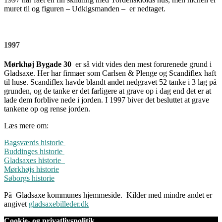
muret til og figuren – Udkigsmanden – er nedtaget.
1997
Mørkhøj Bygade 30
er så vidt vides den mest forurenede grund i
Gladsaxe. Her har firmaer som Carlsen & Plenge og Scandiflex haft
til huse. Scandiflex havde blandt andet nedgravet 52 tanke i 3 lag på
grunden, og de tanke er det farligere at grave op i dag end det er at
lade dem forblive nede i jorden. I 1997 biver det besluttet at grave
tankene op og rense jorden.
Læs mere om:
Bagsværds historie
Buddinges historie
Gladsaxes historie
Mørkhøjs historie
Søborgs historie
På Gladsaxe kommunes hjemmeside. Kilder med mindre andet er
angivet
gladsaxebilleder.dk
Cookie- og privatlivspolitik