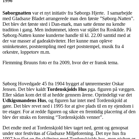
1996
Søborgnatten
var et nyt initiativ fra Søborgs Hjerte. I samarbejde
med Gladsaxe Bladet arrangerede man den første ”Søborg-Natten”.
Det blev det første sted i Dan-mark, man satte denne nu kendte
tradition i gang. Men indrømmet, ideen var stjålet fra Roskilde. På
Søborg-Natten kunne kunderne handle til kl. 22.00 samtid med at
der var masser af gadeaktiviteter. Her kunne man opleve
sminketeater, poststempling med eget poststempel, musik fra 4
orkestre, loppetorv m.m.
Flemming Bruuns foto er fra 2009, hvor der er fransk tema.
Søborg Hovedgade 45 fra 1904 bygget af tømrermester Oskar
Jensen. Det blev kaldt
Tordenskjolds Hus
pga. figuren på væggen.
Eller sådan kom det til at hedde gennem årene. Oprindeligt var det
Udkigsmandens Hus
, og figuren har intet med Tordenskjold at
gøre. Det blev revet ned i 1995 for at give plads til en ny ejendom i
tre etager. For at redde figuren og sikre en fremtidig placering af den
blev der straks en forening “Tordenskjolds venner”.
Det endte med at Tordenskjold blev taget ned, gemt og genopsat
under stor festivitas af Gladsaxe Miljøforening. Det nye hus fra
1997 har fået en fin skiltning med Tordenskiolds hus, men nichen er