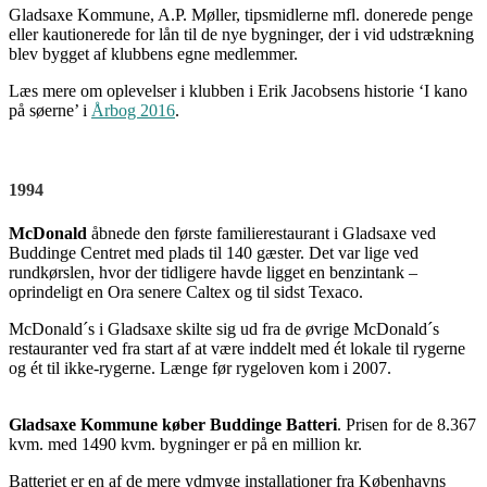
Gladsaxe Kommune, A.P. Møller, tipsmidlerne mfl. donerede penge
eller kautionerede for lån til de nye bygninger, der i vid udstrækning
blev bygget af klubbens egne medlemmer.
Læs mere om oplevelser i klubben i Erik Jacobsens historie ‘I kano
på søerne’ i
Årbog 2016
.
1994
McDonald
åbnede den første familierestaurant i Gladsaxe ved
Buddinge Centret med plads til 140 gæster. Det var lige ved
rundkørslen, hvor der tidligere havde ligget en benzintank –
oprindeligt en Ora senere Caltex og til sidst Texaco.
McDonald´s i Gladsaxe skilte sig ud fra de øvrige McDonald´s
restauranter ved fra start af at være inddelt med ét lokale til rygerne
og ét til ikke-rygerne. Længe før rygeloven kom i 2007.
Gladsaxe Kommune køber Buddinge Batteri
. Prisen for de 8.367
kvm. med 1490 kvm. bygninger er på en million kr.
Batteriet er en af de mere ydmyge installationer fra Københavns