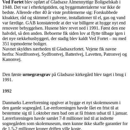
Ved Fortet
blev opført af Gladsaxe Almennyttige Boligselskab i
1948. Det var i efterkrigstiden, og byggematerialerne var ikke de
bedste. Allerede efter 40 år viste problemerne sig: Forskubbede
kloakker, råd og skimmel i gulvene, installationer til el, gas og vand
var færdige. GAB konstaterede at der var billigere at hygge nyt end
renovere bebyggelsen. Husene blev revet ned i 1991. Først den ene
halvdel, så den anden. Beboerne fik siden lov at flytte tilbage igen i
det nye rækkehusbyggeri, der stadig blev kaldt Ved Fortet – nu med
351 topmoderne boliger.
Navnet skyldtes nærheden til Gladsaxefortet. Vejene fik navne
herfra: Nordfrontvej, Sydfrontvej, Batterivej, Lavetten, Patronvej og
Kanonvej.
Den første
urnegræsgrav
på Gladsaxe kirkegård blev taget i brug i
1991.
1992
Danmarks Lærerforening opgiver at bygge et nyt skolemuseum i
den gamle sognegård. Læ-rerforeningen havde fået en frist til at
bestemme sig til 1.oktober men bad om at få fristen udsat til 1.januar.
Lærerforeningen havde samlet 7-8 millioner ind til at indrette
sognegården som skolemuseum, men kunne ikke skaffe garantier for
de 1,5-2 millioner kroner driften ville koste.