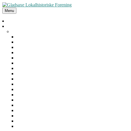
Menu
Forside
Arrangementer
Arkiv
2025
2024
2023
2022
2021
2020
2019
2018
2017
2016
2015
2014
2013
2012
2011
2010
2009
2008