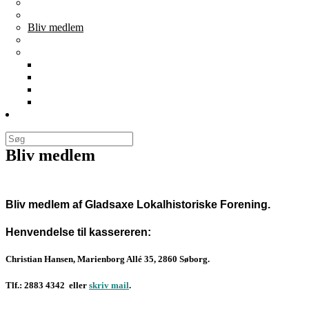
Generalforsamlinger
Vedtægter
Bliv medlem
Cookie- og privatlivspolitik
For bestyrelsen
Forretningsorden
Regnskaber
Årshjul
Best. mødereferater
Links
Bliv medlem
Bliv medlem af Gladsaxe Lokalhistoriske Forening.
Henvendelse til kassereren:
Christian Hansen, Marienborg Allé 35, 2860 Søborg.
Tlf.:
2883 4342
eller
skriv mail
.