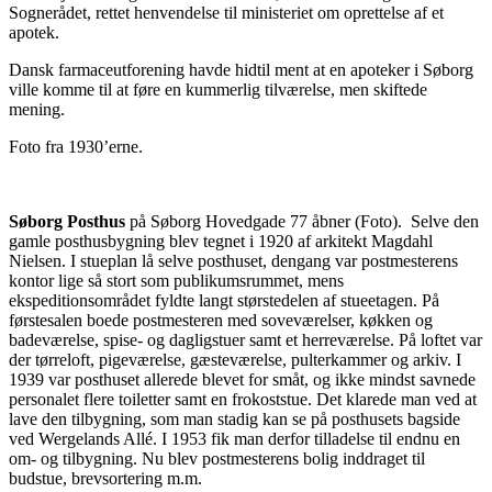
Sognerådet, rettet henvendelse til ministeriet om oprettelse af et
apotek.
Dansk farmaceutforening havde hidtil ment at en apoteker i Søborg
ville komme til at føre en kummerlig tilværelse, men skiftede
mening.
Foto fra 1930’erne.
Søborg Posthus
på Søborg Hovedgade 77 åbner (Foto). Selve den
gamle posthusbygning blev tegnet i 1920 af arkitekt Magdahl
Nielsen. I stueplan lå selve posthuset, dengang var postmesterens
kontor lige så stort som publikumsrummet, mens
ekspeditionsområdet fyldte langt størstedelen af stueetagen. På
førstesalen boede postmesteren med soveværelser, køkken og
badeværelse, spise- og dagligstuer samt et herreværelse. På loftet var
der tørreloft, pigeværelse, gæsteværelse, pulterkammer og arkiv. I
1939 var posthuset allerede blevet for småt, og ikke mindst savnede
personalet flere toiletter samt en frokoststue. Det klarede man ved at
lave den tilbygning, som man stadig kan se på posthusets bagside
ved Wergelands Allé. I 1953 fik man derfor tilladelse til endnu en
om- og tilbygning. Nu blev postmesterens bolig inddraget til
budstue, brevsortering m.m.