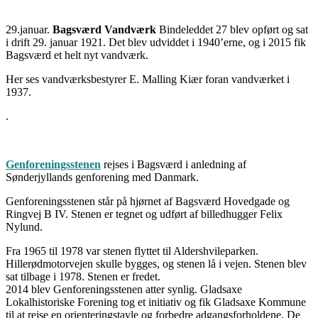
29.januar.
Bagsværd Vandværk
Bindeleddet 27 blev opført og sat
i drift 29. januar 1921. Det blev udviddet i 1940’erne, og i 2015 fik
Bagsværd et helt nyt vandværk.
Her ses vandværksbestyrer E. Malling Kiær foran vandværket i
1937.
.
Genforeningsstenen
rejses i Bagsværd i anledning af
Sønderjyllands genforening med Danmark.
Genforeningsstenen står på hjørnet af Bagsværd Hovedgade og
Ringvej B IV. Stenen er tegnet og udført af billedhugger Felix
Nylund.
Fra 1965 til 1978 var stenen flyttet til Aldershvileparken.
Hillerødmotorvejen skulle bygges, og stenen lå i vejen. Stenen blev
sat tilbage i 1978. Stenen er fredet.
2014 blev Genforeningsstenen atter synlig. Gladsaxe
Lokalhistoriske Forening tog et initiativ og fik Gladsaxe Kommune
til at rejse en orienteringstavle og forbedre adgangsforholdene. De