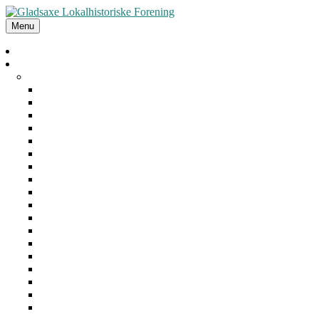
Menu
Forside
Arrangementer
Arkiv
2025
2024
2023
2022
2021
2020
2019
2018
2017
2016
2015
2014
2013
2012
2011
2010
2009
2008