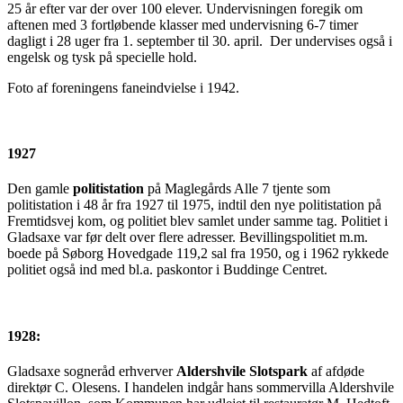
25 år efter var der over 100 elever. Undervisningen foregik om
aftenen med 3 fortløbende klasser med undervisning 6-7 timer
dagligt i 28 uger fra 1. september til 30. april. Der undervises også i
engelsk og tysk på specielle hold.
Foto af foreningens faneindvielse i 1942.
1927
Den gamle
politistation
på Maglegårds Alle 7 tjente som
politistation i 48 år fra 1927 til 1975, indtil den nye politistation på
Fremtidsvej kom, og politiet blev samlet under samme tag. Politiet i
Gladsaxe var før delt over flere adresser. Bevillingspolitiet m.m.
boede på Søborg Hovedgade 119,2 sal fra 1950, og i 1962 rykkede
politiet også ind med bl.a. paskontor i Buddinge Centret.
1928:
Gladsaxe sogneråd erhverver
Aldershvile Slotspark
af afdøde
direktør C. Olesens. I handelen indgår hans sommervilla Aldershvile