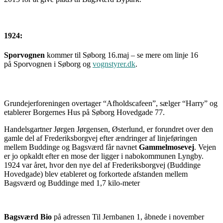
1924:
Sporvognen
kommer til Søborg 16.maj – se mere om linje 16
på
Sporvognen i Søborg
og
vognstyrer.dk
.
Grundejerforeningen overtager “Afholdscafeen”, sælger “Harry” og
etablerer Borgernes Hus på Søborg Hovedgade 77.
Handelsgartner Jørgen Jørgensen, Østerlund, er forundret over den
gamle del af Frederiksborgvej efter ændringer af linjeføringen
mellem Buddinge og Bagsværd får navnet
Gammelmosevej
. Vejen
er jo opkaldt efter en mose der ligger i nabokommunen Lyngby.
1924 var året, hvor den nye del af Frederiksborgvej (Buddinge
Hovedgade) blev etableret og forkortede afstanden mellem
Bagsværd og Buddinge med 1,7 kilo-meter
Bagsværd Bio
på adressen Til Jernbanen 1, åbnede i november