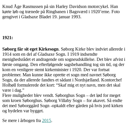
Knud Åge Rasmussen på sin Harley Davidson motorcykel. Han
kørte løb og trænede på Ringbanen i Bagsværd i 1920’erne. Foto
gengivet i Gladsaxe Bladet 19. januar 1993.
1921:
Søborg får sit eget Kirkesogn
. Søborg Kirke blev indviet allerede i
1914 som en del af Gladsaxe Sogn. I 1919 indsendte
menighedsrådet et andragende om sogneudskillelse. Det blev afvist i
første omgang. Den efterfølgende sagsbehandling tog sin tid, og der
kom en venligere stemt kirkeminister i 1920. Der var fortsat
problemer. Man kunne ikke oprette et sogn med navnet Søborg
Sogn, da der allerede fandtes et sådant i Nordsjælland. Kontorchef
Holbøll formulerede det kort: “Skaf mig et nyt navn, men det skal
være i dag.”
Flere muligheder blev vendt. Søborghus Sogn – det lød for meget
som kroen Søborghus. Søborg Villaby Sogn – for akavet. Så endte
det med Søborggård Sogn -opkaldt efter gården på hvis jord kirken
og bydelen var bygget.
Se mere i årbogen fra
2015
.