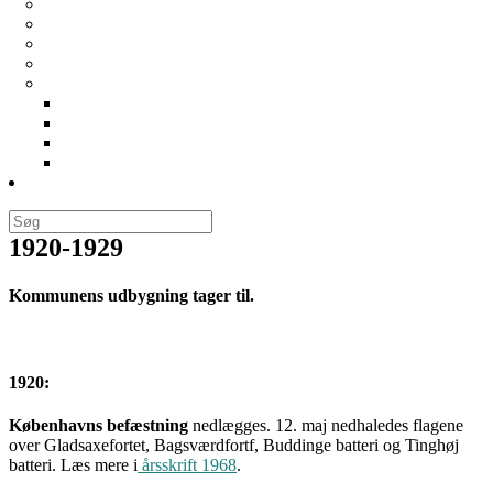
Generalforsamlinger
Vedtægter
Bliv medlem
Cookie- og privatlivspolitik
For bestyrelsen
Forretningsorden
Regnskaber
Årshjul
Best. mødereferater
Links
1920-1929
Kommunens udbygning tager til.
1920:
Københavns befæstning
nedlægges. 12. maj nedhaledes flagene
over Gladsaxefortet, Bagsværdfortf, Buddinge batteri og Tinghøj
batteri. Læs mere i
årsskrift 1968
.