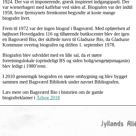
1924. Der var et imponerende, græsk inspireret indgangsparti. Der
var wienerbageri med kaffebar ved siden af. Biografen var der indtil
1958, hvor fjernsynets fremkomst begyndte at koste mange
biografer livet.
Frem til 1972 var der ingen biograf i Bagsværd. Med opførelsen af
højhuset Hovedgaden 116 og tilhørende butikscenter blev der igen
en Bagsværd Bio, der skiftede navn til Gladsaxe Bio, da Gladsaxe
Kommune overtog biografen og driften 1. september 1978.
Biografen blev udviddet med en lille sal, da et større
forretningslokale (oprindeligt BS og siden bolig/sengetøjsmagasin)
blev ledigt i 1980’erne.
I 2010 gennemgik biografen en større ombygning og blev bygget
sammen med Bagsværd Bibliotek under navnet Bibliografen.
Læs mere om Bagsværd Bio i historien om de gamle
biografreklamer i
Årbog 2018