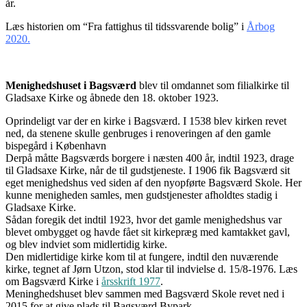
år.
Læs historien om “Fra fattighus til tidssvarende bolig” i
Årbog
2020.
Menighedshuset i Bagsværd
blev til omdannet som filialkirke til
Gladsaxe Kirke og åbnede den 18. oktober 1923.
Oprindeligt var der en kirke i Bagsværd. I 1538 blev kirken revet
ned, da stenene skulle genbruges i renoveringen af den gamle
bispegård i København
Derpå måtte Bagsværds borgere i næsten 400 år, indtil 1923, drage
til Gladsaxe Kirke, når de til gudstjeneste. I 1906 fik Bagsværd sit
eget menighedshus ved siden af den nyopførte Bagsværd Skole. Her
kunne menigheden samles, men gudstjenester afholdtes stadig i
Gladsaxe Kirke.
Sådan foregik det indtil 1923, hvor det gamle menighedshus var
blevet ombygget og havde fået sit kirkepræg med kamtakket gavl,
og blev indviet som midlertidig kirke.
Den midlertidige kirke kom til at fungere, indtil den nuværende
kirke, tegnet af Jørn Utzon, stod klar til indvielse d. 15/8-1976. Læs
om Bagsværd Kirke i
årsskrift 1977
.
Meninghedshuset blev sammen med Bagsværd Skole revet ned i
2015 for at give plads til Bagsværd Bypark.