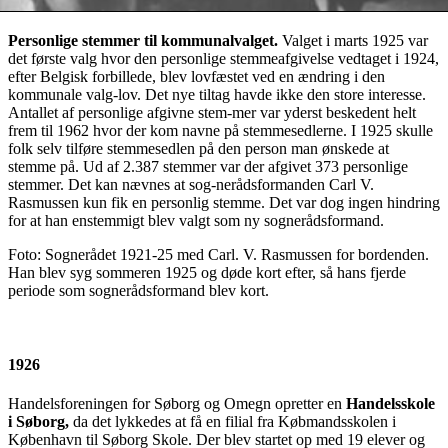
Personlige stemmer til kommunalvalget.
Valget i marts 1925 var
det første valg hvor den personlige stemmeafgivelse vedtaget i 1924,
efter Belgisk forbillede, blev lovfæstet ved en ændring i den
kommunale valg-lov. Det nye tiltag havde ikke den store interesse.
Antallet af personlige afgivne stem-mer var yderst beskedent helt
frem til 1962 hvor der kom navne på stemmesedlerne. I 1925 skulle
folk selv tilføre stemmesedlen på den person man ønskede at
stemme på. Ud af 2.387 stemmer var der afgivet 373 personlige
stemmer. Det kan nævnes at sog-nerådsformanden Carl V.
Rasmussen kun fik en personlig stemme. Det var dog ingen hindring
for at han enstemmigt blev valgt som ny sognerådsformand.
Foto: Sognerådet 1921-25 med Carl. V. Rasmussen for bordenden.
Han blev syg sommeren 1925 og døde kort efter, så hans fjerde
periode som sognerådsformand blev kort.
1926
Handelsforeningen for Søborg og Omegn opretter en
Handelsskole
i Søborg,
da det lykkedes at få en filial fra Købmandsskolen i
København til Søborg Skole. Der blev startet op med 19 elever og