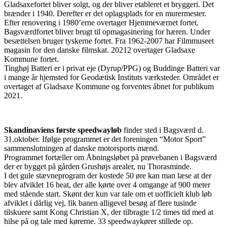
Gladsaxefortet bliver solgt, og der bliver etableret et bryggeri. Det
brænder i 1940. Derefter er det oplagsplads for en murermester.
Efter renovering i 1980’erne overtager Hjemmeværnet fortet.
Bagsværdfortet bliver brugt til opmagasinering for hæren. Under
besættelsen bruger tyskerne fortet. Fra 1962-2007 har Filmmuseet
magasin for den danske filmskat. 20212 overtager Gladsaxe
Kommune fortet.
Tinghøj Batteri er i privat eje (Dyrup/PPG) og Buddinge Batteri var
i mange år hjemsted for Geodætisk Instituts værksteder. Området er
overtaget af Gladsaxe Kommune og forventes åbnet for publikum
2021.
Skandinaviens første speedwayløb
finder sted i Bagsværd d.
31.oktober. Ifølge programmet er det foreningen “Motor Sport”
sammenslutningen af danske motorsports mænd.
Programmet fortæller om Åbningsløbet på prøvebanen i Bagsværd
der er bygget på gården Grushøjs arealer, nu Thorasminde.
I det gule stævneprogram der kostede 50 øre kan man læse at der
blev afviklet 16 heat, der alle kørte over 4 omgange af 900 meter
med stående start. Skønt der kun var tale om et uofficielt klub løb
afviklet i dårlig vej, fik banen alligevel besøg af flere tusinde
tilskuere samt Kong Christian X, der tilbragte 1/2 times tid med at
hilse på og tale med kørerne. 33 speedwaykører stillede op.