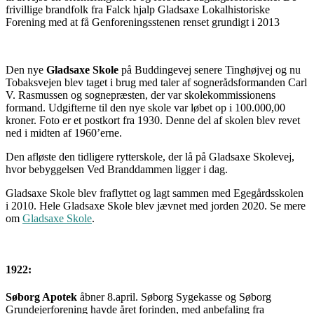
frivillige brandfolk fra Falck hjalp Gladsaxe Lokalhistoriske
Forening med at få Genforeningsstenen renset grundigt i 2013
Den nye
Gladsaxe Skole
på Buddingevej senere Tinghøjvej og nu
Tobaksvejen blev taget i brug med taler af sognerådsformanden Carl
V. Rasmussen og sognepræsten, der var skolekommissionens
formand. Udgifterne til den nye skole var løbet op i 100.000,00
kroner. Foto er et postkort fra 1930. Denne del af skolen blev revet
ned i midten af 1960’erne.
Den afløste den tidligere rytterskole, der lå på Gladsaxe Skolevej,
hvor bebyggelsen Ved Branddammen ligger i dag.
Gladsaxe Skole blev fraflyttet og lagt sammen med Egegårdsskolen
i 2010. Hele Gladsaxe Skole blev jævnet med jorden 2020. Se mere
om
Gladsaxe Skole
.
1922:
Søborg Apotek
åbner 8.april. Søborg Sygekasse og Søborg
Grundejerforening havde året forinden, med anbefaling fra