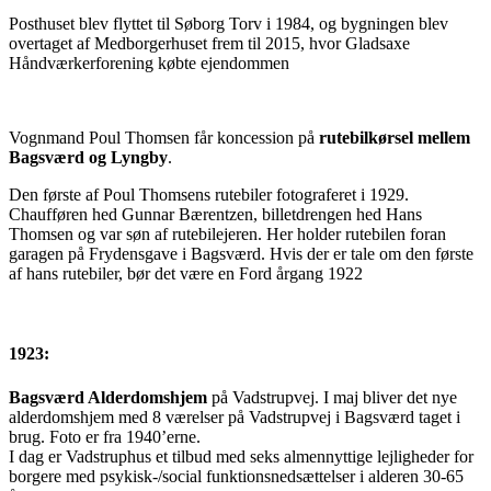
Posthuset blev flyttet til Søborg Torv i 1984, og bygningen blev
overtaget af Medborgerhuset frem til 2015, hvor Gladsaxe
Håndværkerforening købte ejendommen
Vognmand Poul Thomsen får koncession på
rutebilkørsel mellem
Bagsværd og Lyngby
.
Den første af Poul Thomsens rutebiler fotograferet i 1929.
Chaufføren hed Gunnar Bærentzen, billetdrengen hed Hans
Thomsen og var søn af rutebilejeren. Her holder rutebilen foran
garagen på Frydensgave i Bagsværd. Hvis der er tale om den første
af hans rutebiler, bør det være en Ford årgang 1922
1923:
Bagsværd Alderdomshjem
på Vadstrupvej. I maj bliver det nye
alderdomshjem med 8 værelser på Vadstrupvej i Bagsværd taget i
brug. Foto er fra 1940’erne.
I dag er Vadstruphus et tilbud med seks almennyttige lejligheder for
borgere med psykisk-/social funktionsnedsættelser i alderen 30-65