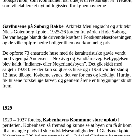
Slotspavillon, som Kommunen har udlejet til restauratør M. Hedtoft,
som vil etablere et nyt udflugtssted for københavnerne.
Gavlhusene på Søborg Bakke
. Arkitekt Meulengracht og arkitekt
Niels Gotenborg købte i 1925-26 jorden fra gården Høje Søborg.
De var begge blandt de drivende kræfter i Forskønnelsesforeningen,
og de ville opføre bedre boliger til en overkommelig pris.
De opførte 73 ensartede huse med de karakteristiske gavle vendt
mod vejen på Andersen – Nexøvej og Vandtårnsvej. Bebyggelsen
blev kaldt “Indianer- eller Negerlandsbyen”. Det gik skidt med
salget i 1928 blev der kun solgt seks huse og i 1934 var der stadig
12 huse tilbage. Køberne synes, det var for ens og kedeligt. Hurtigt
fik husene forskellige farver, og gennem årene er tilbygninger skudt
frem.
1929
1929 – 1937 foretog
Københavns Kommune store opkøb
i
periferien. København så fremad og kunne se at byen om få år kom
til at mangle plads til sine udvidelsesmuligheder. I Gladsaxe købte