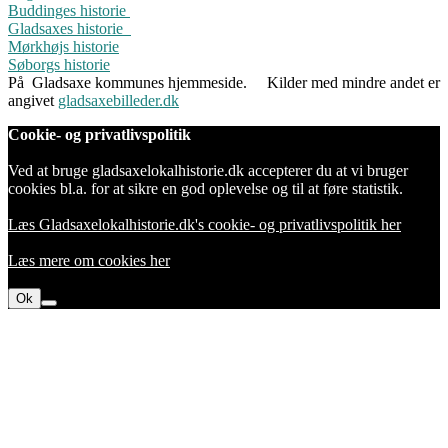
Buddinges historie
Gladsaxes historie
Mørkhøjs historie
Søborgs historie
På Gladsaxe kommunes hjemmeside.
Kilder med mindre andet er
angivet
gladsaxebilleder.dk
Cookie- og privatlivspolitik
Ved at bruge gladsaxelokalhistorie.dk accepterer du at vi bruger
cookies bl.a. for at sikre en god oplevelse og til at føre statistik.
Læs Gladsaxelokalhistorie.dk's cookie- og privatlivspolitik her
Læs mere om cookies her
Ok