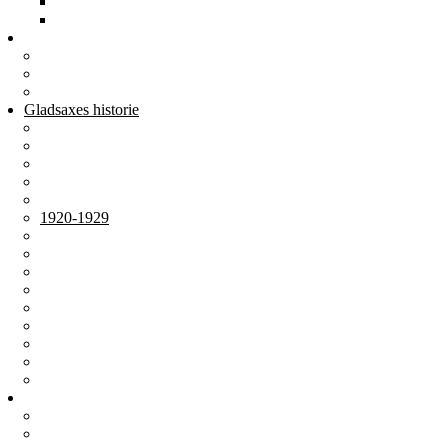
2007
2004-06
Årbøger
Årbøger
Andre publikationer
Film og DVD
Gladsaxes historie
Oldtid-Middelalder
Efter reformationen
1800-tallet
1900-1909
1910-1919
1920-1929
1930-1939
1940-1949
1950-1959
1960-1969
1970-1979
1980-1989
1990-1999
2000-2009
2010-2019
Om foreningen
Om foreningen
Bestyrelsen