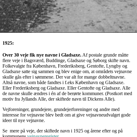
1925:
Over 30 veje fik nye navne i Gladsaxe.
Af postale grunde måtte
flere veje i Bagsværd, Buddinge, Gladsaxe og Søborg skifte navn.
Folkevalgte fra København, Frederiksberg, Gentofte, Lyngby og
Gladsaxe satte sig sammen og blev enige om, at områdets vejnavne
skulle gås efter i sømmene. Der var alt for mange dobbeltnavne.
Altså navne, som både fandtes i f.eks København og Gladsaxe.
Eller Frederiksberg og Gladsaxe. Eller Gentofte og Gladsaxe. Alle
de navne skulle ændres i én af de berørte kommuner. (Postkort med
motiv fra Jyllands Alle, der skiftede navn til Dickens Alle).
Vejforeninger, grundejere, grundejerforeninger og andre med
interesse for vejnavne blev bedt om at give vejnavneudvalget gode
ideer til nye vejnavne.
Se mere på veje, der skiftede navn i 1925 og årene efter og på
kommunens
vejnavneregister
.