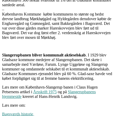
København 300 hektar svarende til 1/8 del af Gladsaxe kommunes
samlede areal.
–
Københavns Kommune købte kommunens to største og bedst
drevne landbrug Mørkhøjgård og Hyldegården derudover købte de
Enghavegård og Grønnegård, samt Bakkegården i Bagsværd. Det
var over disse gårdes marker Hareskovvejen blev ført ud til
Bagsværd. Det var dog først efter 2. verdenskrig at Hareskovvejen
blev ført over mosen til Mørkhøj.
Slangerupbanen bliver kommunalt aktieselskab
. I 1929 blev
Gladsaxe kommune medejere af Slangerupbanen. Det skete i
samarbejde med Værløse, Farum. Lynge Uggeløse og Slangerup
kommuner og omdannede selskabet til et kommunalt aktieselskab.
Gladsaxe Kommunes ejerandel blev på 60 %. Glad-saxe havde ved
købet forpligtiget sig til at fremme banens elektrificering.
Læs mere om København-Slangerup banen i Claus Hagen
Petsersens artikel i
Årsskrift 1975
og på
Slangerupbanens
hjemmeside
kreeret af Hans-Henrik Landsvig.
Læs mere om:
Bagsværds historie