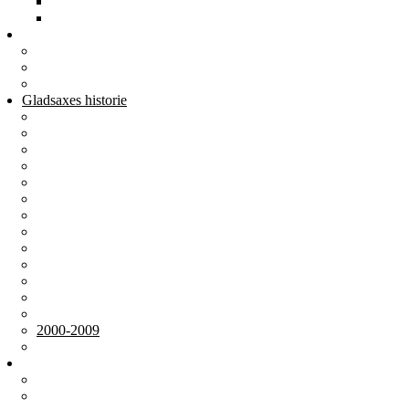
2007
2004-06
Årbøger
Årbøger
Andre publikationer
Film og DVD
Gladsaxes historie
Oldtid-Middelalder
Efter reformationen
1800-tallet
1900-1909
1910-1919
1920-1929
1930-1939
1940-1949
1950-1959
1960-1969
1970-1979
1980-1989
1990-1999
2000-2009
2010-2019
Om foreningen
Om foreningen
Bestyrelsen