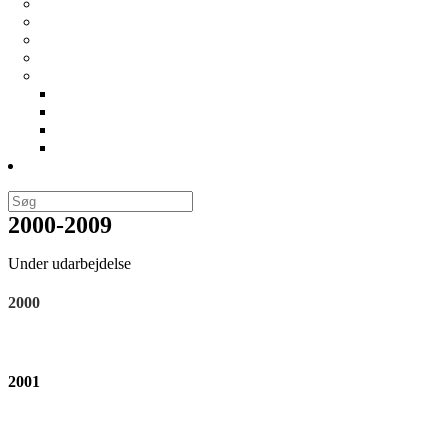
Generalforsamlinger
Vedtægter
Bliv medlem
Cookie- og privatlivspolitik
For bestyrelsen
Forretningsorden
Regnskaber
Årshjul
Best. mødereferater
Links
2000-2009
Under udarbejdelse
2000
2001