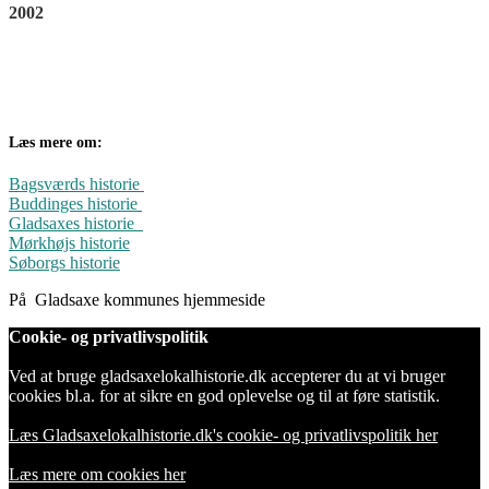
2002
Læs mere om:
Bagsværds historie
Buddinges historie
Gladsaxes historie
Mørkhøjs historie
Søborgs historie
På Gladsaxe kommunes hjemmeside
Cookie- og privatlivspolitik
Ved at bruge gladsaxelokalhistorie.dk accepterer du at vi bruger
cookies bl.a. for at sikre en god oplevelse og til at føre statistik.
Læs Gladsaxelokalhistorie.dk's cookie- og privatlivspolitik her
Læs mere om cookies her