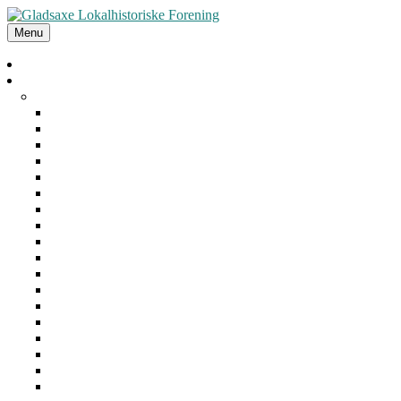
Menu
Forside
Arrangementer
Arkiv
2025
2024
2023
2022
2021
2020
2019
2018
2017
2016
2015
2014
2013
2012
2011
2010
2009
2008