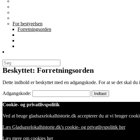
Generalforsamlinger
Vedtægter
Bliv medlem
Cookie- og privatlivspolitik
For bestyrelsen
Forretningsorden
Regnskaber
Årshjul
Best. mødereferater
Links
Beskyttet: Forretningsorden
Dette indhold er beskyttet med en adgangskode. For at se det skal du
Adgangskode:
Cookie- og privatlivspolitik
Ved at bruge gladsaxelokalhistorie.dk accepterer du at vi bruger cookies 
Læs Gladsaxelokalhistorie.dk's cookie- og privatlivspolitik her
Læs mere om cookies her