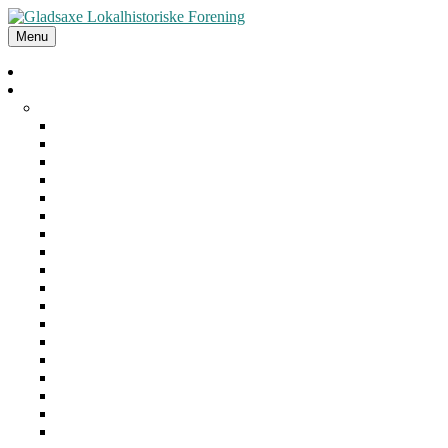
Menu
Forside
Arrangementer
Arkiv
2025
2024
2023
2022
2021
2020
2019
2018
2017
2016
2015
2014
2013
2012
2011
2010
2009
2008