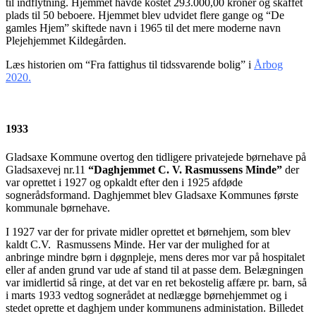
til indflytning. Hjemmet havde kostet 293.000,00 kroner og skaffet
plads til 50 beboere. Hjemmet blev udvidet flere gange og “De
gamles Hjem” skiftede navn i 1965 til det mere moderne navn
Plejehjemmet Kildegården.
Læs historien om “Fra fattighus til tidssvarende bolig” i
Årbog
2020.
1933
Gladsaxe Kommune overtog den tidligere privatejede børnehave på
Gladsaxevej nr.11
“Daghjemmet C. V. Rasmussens Minde”
der
var oprettet i 1927 og opkaldt efter den i 1925 afdøde
sognerådsformand. Daghjemmet blev Gladsaxe Kommunes første
kommunale børnehave.
I 1927 var der for private midler oprettet et børnehjem, som blev
kaldt C.V. Rasmussens Minde. Her var der mulighed for at
anbringe mindre børn i døgnpleje, mens deres mor var på hospitalet
eller af anden grund var ude af stand til at passe dem. Belægningen
var imidlertid så ringe, at det var en ret bekostelig affære pr. barn, så
i marts 1933 vedtog sognerådet at nedlægge børnehjemmet og i
stedet oprette et daghjem under kommunens administation. Billedet