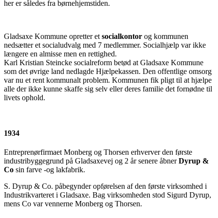
her er således fra børnehjemstiden.
Gladsaxe Kommune opretter et
socialkontor
og kommunen
nedsætter et socialudvalg med 7 medlemmer. Socialhjælp var ikke
længere en almisse men en rettighed.
Karl Kristian Steincke socialreform betød at Gladsaxe Kommune
som det øvrige land nedlagde Hjælpekassen. Den offentlige omsorg
var nu et rent kommunalt problem. Kommunen fik pligt til at hjælpe
alle der ikke kunne skaffe sig selv eller deres familie det fornødne til
livets ophold.
1934
Entreprenørfirmaet Monberg og Thorsen erhverver den første
industribyggegrund på Gladsaxevej og 2 år senere åbner
Dyrup &
Co
sin farve -og lakfabrik.
S. Dyrup & Co. påbegynder opførelsen af den første virksomhed i
Industrikvarteret i Gladsaxe. Bag virksomheden stod Sigurd Dyrup,
mens Co var vennerne Monberg og Thorsen.