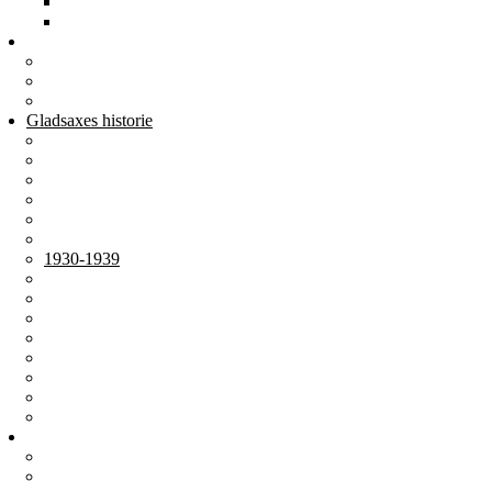
2007
2004-06
Årbøger
Årbøger
Andre publikationer
Film og DVD
Gladsaxes historie
Oldtid-Middelalder
Efter reformationen
1800-tallet
1900-1909
1910-1919
1920-1929
1930-1939
1940-1949
1950-1959
1960-1969
1970-1979
1980-1989
1990-1999
2000-2009
2010-2019
Om foreningen
Om foreningen
Bestyrelsen