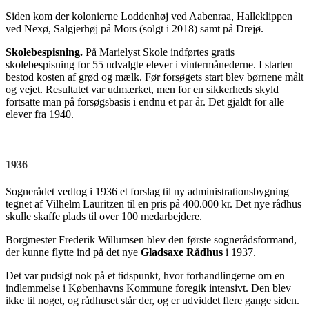
Siden kom der kolonierne Loddenhøj ved Aabenraa, Halleklippen
ved Nexø, Salgjerhøj på Mors (solgt i 2018) samt på Drejø.
Skolebespisning.
På Marielyst Skole indførtes gratis
skolebespisning for 55 udvalgte elever i vintermånederne. I starten
bestod kosten af grød og mælk. Før forsøgets start blev børnene målt
og vejet. Resultatet var udmærket, men for en sikkerheds skyld
fortsatte man på forsøgsbasis i endnu et par år. Det gjaldt for alle
elever fra 1940.
1936
Sognerådet vedtog i 1936 et forslag til ny administrationsbygning
tegnet af Vilhelm Lauritzen til en pris på 400.000 kr. Det nye rådhus
skulle skaffe plads til over 100 medarbejdere.
Borgmester Frederik Willumsen blev den første sognerådsformand,
der kunne flytte ind på det nye
Gladsaxe Rådhus
i 1937.
Det var pudsigt nok på et tidspunkt, hvor forhandlingerne om en
indlemmelse i Københavns Kommune foregik intensivt. Den blev
ikke til noget, og rådhuset står der, og er udviddet flere gange siden.