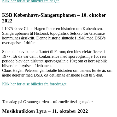
Klik her for at se billeder fra dagen
KSB København-Slangerupbanen – 10. oktober
2022
I 1975 skrev Claus Hagen Petersen historien om København-
Slangerupbanen til Historisk-topografisk Selskab for Gladsaxe
kommunes årsskrift. Denne historie sluttede i 1948 med DSB’s
overtagelse af driften.
Siden da blev banen afkortet til Farum; den blev elektrificeret i
1977; før da var den i konkurrence med sporvognslinje 16; i en
periode blev den tilsluttet sporvognslinje 19x; om et kort øjeblik
bliver den krydset af letbanen.
Claus Hagen Petersen genfortalte historien om banens første år, om
årene derefter med DSB, og det længe ønskede skift til S-tog.
Klik her for at se billeder fra foredraget
Temadag på Grønnegaarden – uformelle tirsdagsmøder
Musikbutikken Lyra – 11. oktober 2022