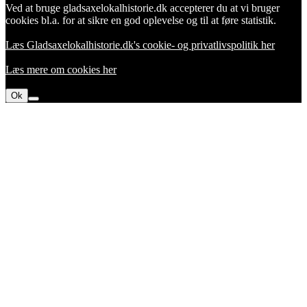
Ved at bruge gladsaxelokalhistorie.dk accepterer du at vi bruger
cookies bl.a. for at sikre en god oplevelse og til at føre statistik.
Læs Gladsaxelokalhistorie.dk's cookie- og privatlivspolitik her
Læs mere om cookies her
Ok