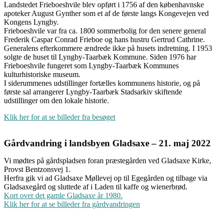
Landstedet Frieboeshvile blev opført i 1756 af den københavnske
apoteker August Gynther som et af de første langs Kongevejen ved
Kongens Lyngby.
Frieboeshvile var fra ca. 1800 sommerbolig for den senere general
Frederik Caspar Conrad Frieboe og hans hustru Gertrud Cathrine.
Generalens efterkommere ændrede ikke på husets indretning. I 1953
solgte de huset til Lyngby-Taarbæk Kommune. Siden 1976 har
Frieboeshvile fungeret som Lyngby-Taarbæk Kommunes
kulturhistoriske museum.
I siderummenes udstillinger fortælles kommunens historie, og på
første sal arrangerer Lyngby-Taarbæk Stadsarkiv skiftende
udstillinger om den lokale historie.
Klik her for at se billeder fra besøget
Gårdvandring i landsbyen Gladsaxe – 21. maj 2022
Vi mødtes på gårdspladsen foran præstegården ved Gladsaxe Kirke,
Provst Bentzonsvej 1.
Herfra gik vi ad Gladsaxe Møllevej op til Egegården og tilbage via
Gladsaxegård og sluttede af i Laden til kaffe og wienerbrød.
Kort over det gamle Gladsaxe år 1980.
Klik her for at se billeder fra gårdvandringen