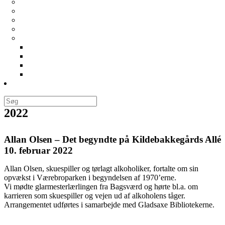
Generalforsamlinger
Vedtægter
Bliv medlem
Cookie- og privatlivspolitik
For bestyrelsen
Forretningsorden
Regnskaber
Årshjul
Best. mødereferater
Links
2022
Allan Olsen – Det begyndte på Kildebakkegårds Allé
10. februar 2022
Allan Olsen, skuespiller og tørlagt alkoholiker, fortalte om sin
opvækst i Værebroparken i begyndelsen af 1970’erne.
Vi mødte glarmesterlærlingen fra Bagsværd og hørte bl.a. om
karrieren som skuespiller og vejen ud af alkoholens tåger.
Arrangementet udførtes i samarbejde med Gladsaxe Bibliotekerne.